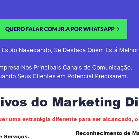
QUERO FALAR COM JR.A POR WHATSAPP
 Estão Navegando, Se Destaca Quem Está Melhor
mpresa Nos Principais Canais de Comunicação.
uando Seus Clientes em Potencial Precisarem.
ivos do Marketing Di
uer uma estratégia diferente para ser alcançado, 
Reconhecimento de Ma
e Serviços.